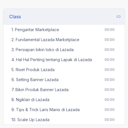
Class
1. Pengantar Marketplace
00:00
2. Fundamental Lazada Marketplace
00:00
3. Persiapan bikin toko di Lazada
00:00
4. Hal Hal Penting tentang Lapak di Lazada
00:00
5. Riset Produk Lazada
00:00
6. Setting Banner Lazada
00:00
7. Bikin Produk Banner Lazada
00:00
8. Ngiklan di Lazada
00:00
9. Tips & Trick Laris Manis di Lazada
00:00
10. Scale Up Lazada
00:00