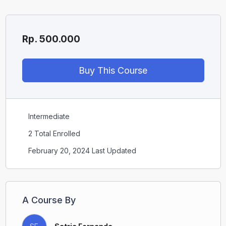
Rp. 500.000
Buy This Course
Intermediate
2 Total Enrolled
February 20, 2024 Last Updated
A Course By