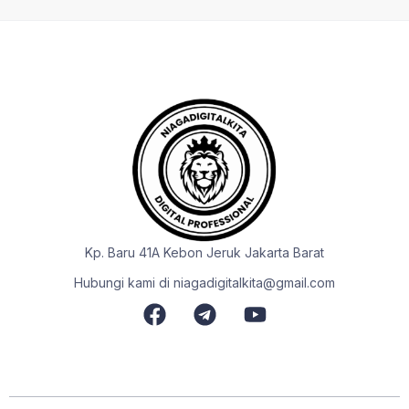
Kp. Baru 41A Kebon Jeruk Jakarta Barat
Hubungi kami di niagadigitalkita@gmail.com